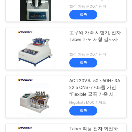
의
협상 가능 MOQ:1 단위
하
접촉
20
기
고무와 가죽 시험기, 전자
포장 시험 장비
Taber 마모 저항 검사자
조
회
협상 가능 MOQ:1 단위
접촉
를
요
AC 220V의 50 ~60Hz 3A
167
22.5 CNS-7705를 가진
청
°Flexible 굴곡 가죽 시험
환경 테스트 챔버
기
하
Negotiate MOQ:1 세트
접촉
다
Taber 착용 전자 회전하