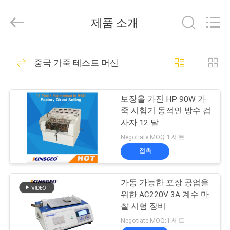
©
2017
-
제품 소개
2026
GUANGDONG
KEJIAN
INSTRUMENT
집
CO.,LTD.
396
All
중국 가죽 테스트 머신
Rights
Reserved.
보편적인 시험기
제
보장을 가진 HP 90W 가
품
죽 시험기 동적인 방수 검
사자 12 달
Negotiate MOQ:1 세트
회
접촉
153
사
가동 가능한 포장 공업을
소
껍질 접착 시험 장비
위한 AC220V 3A 계수 마
개
찰 시험 장비
Negotiate MOQ:1 세트