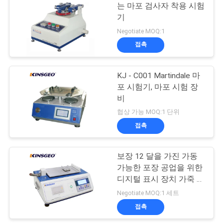
사
는 마포 검사자 착용 시험
기
이
52
Negotiate MOQ:1
플라스틱 테스트 머
트
접촉
맵
신
KJ - C001 Martindale 마
포 시험기, 마포 시험 장
PRIVACY
비
협상 가능 MOQ:1 단위
POLICY
접촉
54
보장 12 달을 가진 가동
고무 시험기
가능한 포장 공업을 위한
디지털 표시 장치 가죽 시
험기
Negotiate MOQ:1 세트
접촉