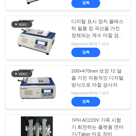
접촉
공
장
디지털 표시 장치 플레스
50
틱 필름 장 곡선을 가진
견
정체되는 계수 마찰 검사
실험실 코팅 기계
자
학
Negotiate MOQ:1 세트
접촉
품
200×470mm 보장 12 달
질
을 가진 자동적인 디지털
방식으로 마찰 검사자
관
74
Negotiate MOQ:1 세트
리
접촉
온도 습도 시험 챔버
1PH AC220V 가죽 시험
문
기 회전하는 플랫폼 연마
기/Taber 마포 장비