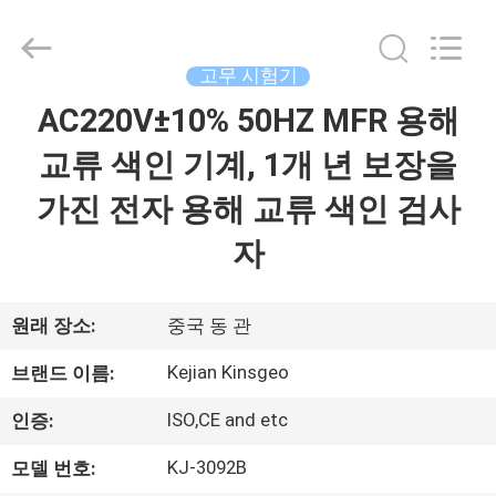
©
2017
-
2026
GUANGDONG
고무 시험기
KEJIAN
INSTRUMENT
AC220V±10% 50HZ MFR 용해
집
CO.,LTD.
All
Rights
교류 색인 기계, 1개 년 보장을
Reserved.
제
가진 전자 용해 교류 색인 검사
품
자
회
원래 장소:
중국 동 관
사
Kejian Kinsgeo
브랜드 이름:
소
ISO,CE and etc
인증:
개
KJ-3092B
모델 번호: