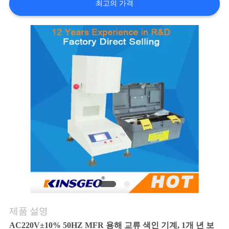
의
최고의 가격
하
기
조
회
를
요
청
하
다
제품 설명
AC220V±10% 50HZ MFR 용해 교류 색인 기계, 1개 년 보