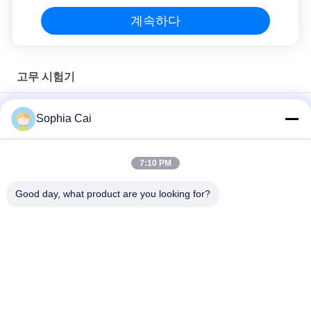
계속하다
고무 시험기
무니 점성 시험기, 80KG 고무 시험 장비
Sophia Cai
25 밀리미터 필링 힘 매뉴얼 시료 절단기, L410mm 고무 인장 시험
기
7:10 PM
고무 필름 300 밀리미터 샘플링 길이를 위한 ISO 충돌 테스팅 기계
Good day, what product are you looking for?
모든
보편적인 시험기
껍질 접착 시험 장비
실험실 코팅 기계
온도 습도 시험 챔버