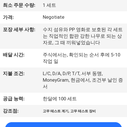
최소 주문 수량:
1 세트
공
Negotiate
가격:
장
견
포장 세부 사항:
수지 섬유와 PP 영화로 보호된 각 세트
는 직업적인 합판 강한 나무로 되는 상
학
자로, 그 때 끼워넣었습니다
배달 시간:
주식에서는, 확인되는 순서 후에 5-10
품
작업 일
질
지불 조건:
L/C, D/A, D/P, T/T, 서부 동맹,
MoneyGram, 현금에서, 조건부 날인 증
관
서
리
공급 능력:
한달에 100 세트
,
강조점:
고무 테스트 계기
고무 테스트 장비
문